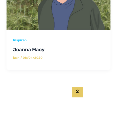
Inspiran
Joanna Macy
juan
/
08/04/2020
←
Anterior
1
2
3
Siguiente
→