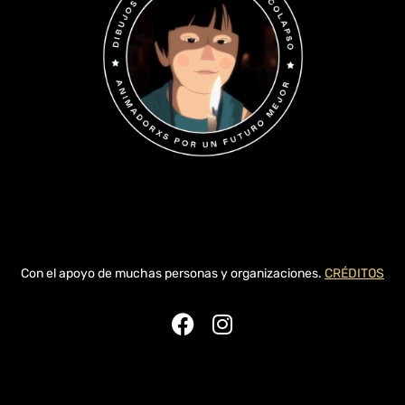
Con el apoyo de muchas personas y organizaciones.
CRÉDITOS
F
I
a
n
c
s
e
t